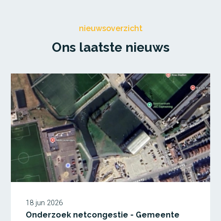
Transmissie- en
koellastberekeningen
BENG-berekeningen
nieuwsoverzicht
Gebouwsimulatie en TO-
juli
Ons laatste nieuws
Elektrotechnisch ontwerp
Werktuigbouwkundig
ontwerp
Projecten
Over ons
Actueel
Offerte aanvragen
18 jun 2026
Onderzoek netcongestie - Gemeente