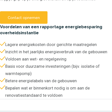
Energiebesparingsadvies
DuMaVa energieadvies
Energielabels utiliteit EPA-
U
Contact opnemen
BENG-berekeningen
Woongebouwen
Voordelen van een rapportage energiebesparing
Energiemonitoring
Bodemenergie
overheidsinstantie
Informatieplicht
energiebesparing
Lagere energiekosten door gerichte maatregelen
Gebouw Automatiscering
en Controle Systeem
Inzicht in het jaarlijks energieverbruik van de gebouwen
(GACS)
ISO 50.001 Energie
Voldoen aan wet- en regelgeving
Management Systeem
Basis voor duurzame investeringen (bijv. isolatie of
Onderzoeken
warmtepomp)
Haalbaarheidsstudies
Binnenklimaat onderzoek
Betere energielabels van de gebouwen
Duurzaamheid
Bepalen wat er binnenkort nodig is om aan de
Thermografische
inspecties
renovatiestandaard te voldoen
NEN2580 metingen
Luchtdichtheidsmetingen
Installatie ontwerp