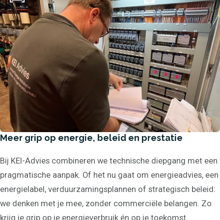
Meer grip op energie, beleid en prestatie
Home
Energiediensten
Bij KEI-Advies combineren we technische diepgang met een
Energie-audit bedrijven
pragmatische aanpak. Of het nu gaat om energieadvies, een
Onderzoeksplicht
energiebesparing
energielabel, verduurzamingsplannen of strategisch beleid:
Energiebesparing en
verduurzaming gebouwen
we denken met je mee, zonder commerciële belangen. Zo
overheidsinstanties
krijg je grip op je energieverbruik én op je toekomst.